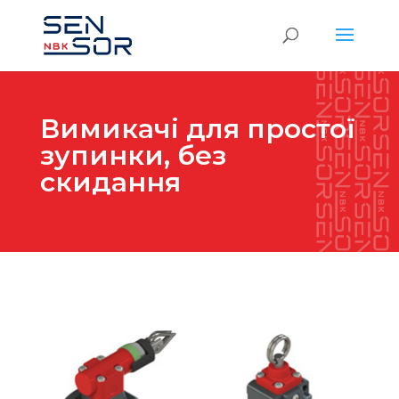
Вимикачі для простої
зупинки, без
скидання