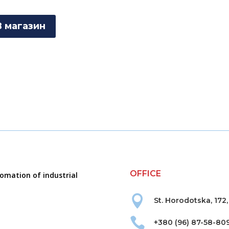
В магазин
OFFICE
tomation of industrial

St. Horodotska, 172,

+380 (96) 87-58-80