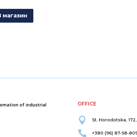
В магазин
OFFICE
tomation of industrial

St. Horodotska, 172,

+380 (96) 87-58-80