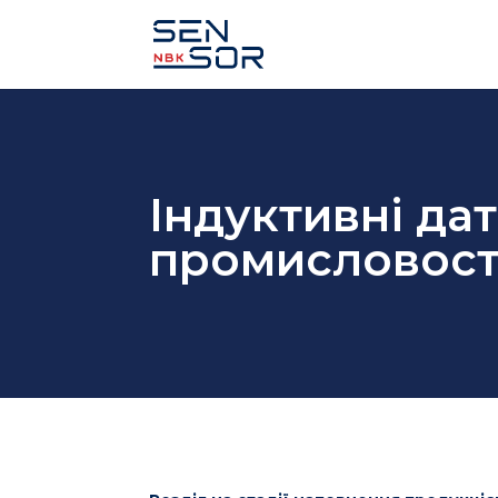
Індуктивні да
промисловості