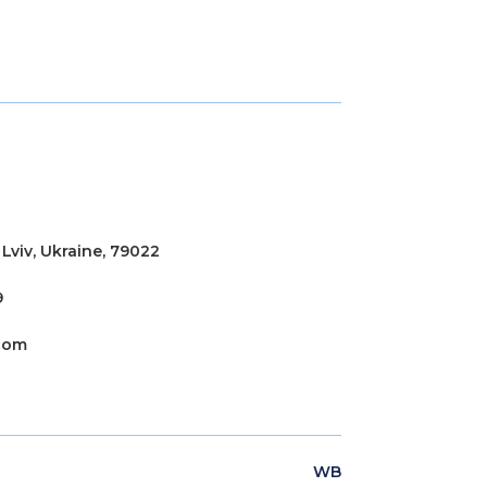
 Lviv, Ukraine, 79022
9
com
WB