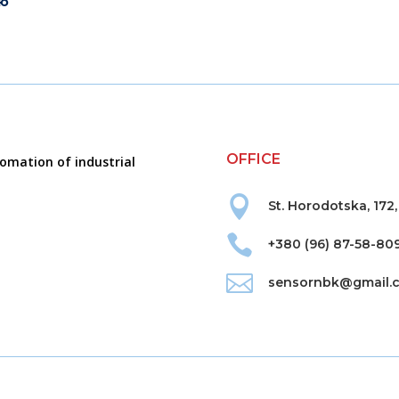
єю
OFFICE
tomation of industrial

St. Horodotska, 172,

+380 (96) 87-58-80

sensornbk@gmail.