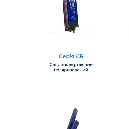
Серія CR
Cвітлоповертаючий
поляризований