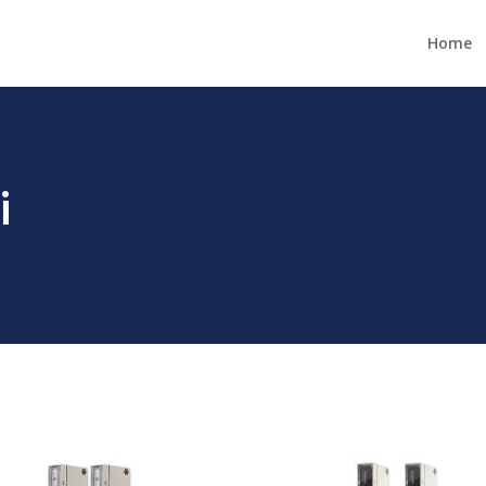
Home
і